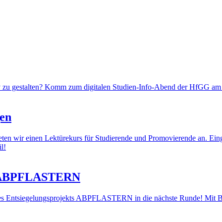
tiv zu gestalten? Komm zum digitalen Studien-Info-Abend der HfGG am
gen
n wir einen Lektürekurs für Studierende und Promovierende an. Eingeb
l!
kt ABPFLASTERN
s Entsiegelungsprojekts ABPFLASTERN in die nächste Runde! Mit Blic