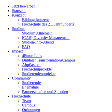
Jetzt bewerben
Startseite
Konzept
Bildungskonzept
Hochschule des 21. Jahrhunderts
Studium
Studium Allgemein
[CAS] Diversity Management
Studien-Info-Abend
FAQ
Impact
4FutureLabs
Digitaler TransformationsCampus
Abpflastern
Hochschulprojekte
Studierendenprojekte
Community
Studierende
Ehemalige
Partnerschaften und Spenden
Hochschule
Team
Campus
Ordnungen