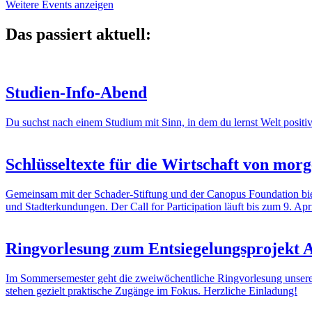
Weitere Events anzeigen
Das passiert aktuell:
Studien-Info-Abend
Du suchst nach einem Studium mit Sinn, in dem du lernst Welt posi
Schlüsseltexte für die Wirtschaft von mor
Gemeinsam mit der Schader-Stiftung und der Canopus Foundation biete
und Stadterkundungen. Der Call for Participation läuft bis zum 9. Apri
Ringvorlesung zum Entsiegelungsproje
Im Sommersemester geht die zweiwöchentliche Ringvorlesung unsere
stehen gezielt praktische Zugänge im Fokus. Herzliche Einladung!