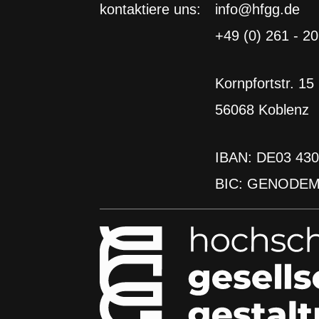
kontaktiere uns:
info@hfgg.de
Drittanbieter weitergegeben werden.
+49 (0) 261 - 2
Inhalt entsperren
akt
Kornpfortstr. 15
Erforderlichen Service akzeptieren und Inhalte
entsperren
letter abonnieren
56068 Koblenz
Weitere Informationen
ies4Future Blog
IBAN: DE03 430
BIC: GENODE