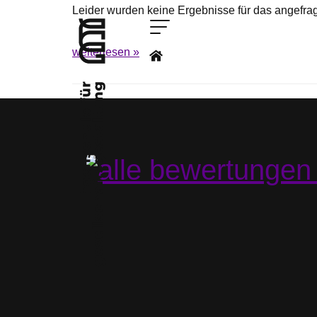
Leider wurden keine Ergebnisse für das angefrag
Star
weiterlesen »
Kon
Stu
Impa
Com
Hoc
Bew
New