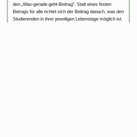
den „Was-gerade-geht-Beitrag“. Statt eines festen
Betrags für alle richtet sich der Beitrag danach, was den
Studierenden in ihrer jeweiligen Lebenslage möglich ist.
Der neue Modus gilt für alle Neueinschreibungen im
Wintersemester 2026/27 und ist Teil einer Testphase,
die fortlaufend evaluiert wird.
Bundesbauministerin Verena Hubertz
wird Schirmherrin von abpflastern
Bundesministerin für Wohnen, Stadtentwicklung und
Bauwesen Verena Hubertz hat die Schirmherrschaft für
unsere Werkstatt abpflastern übernommen.
Bildungsgestalter wird neuer Kanzler