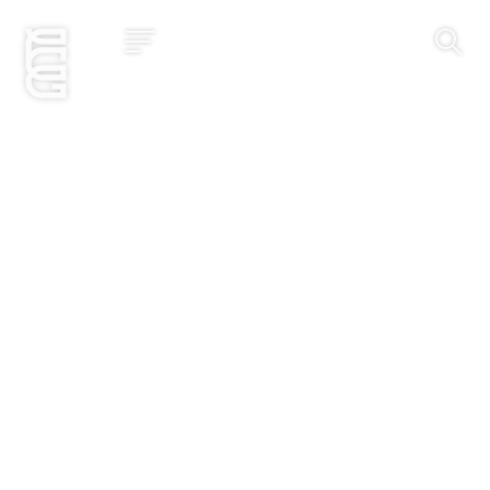
Jetzt bewerben
Startseite
Konzept
Studium
Impact
Community
Hochschule
Bewerbung
News und Events
Jobs