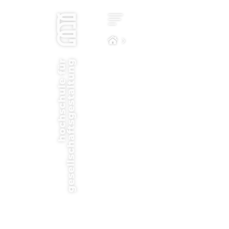
Star
Kon
Stu
Impa
Com
Hoc
Bew
New