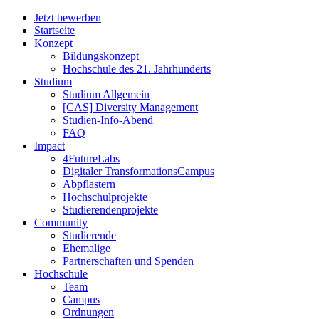
Jetzt bewerben
Startseite
Konzept
Bildungskonzept
Hochschule des 21. Jahrhunderts
Studium
Studium Allgemein
[CAS] Diversity Management
Studien-Info-Abend
FAQ
Impact
4FutureLabs
Digitaler TransformationsCampus
Abpflastern
Hochschulprojekte
Studierendenprojekte
Community
Studierende
Ehemalige
Partnerschaften und Spenden
Hochschule
Team
Campus
Ordnungen