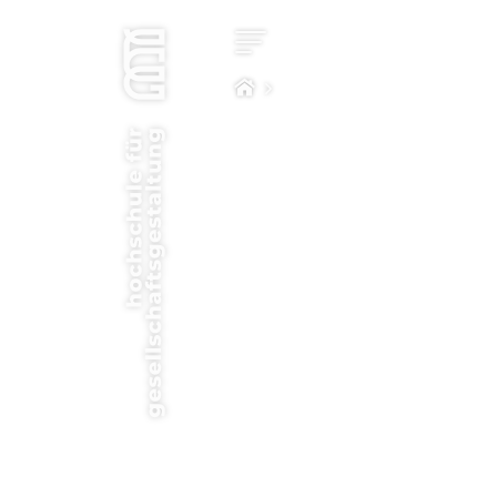
Star
Kon
Stu
Impa
Com
Hoc
Bew
New