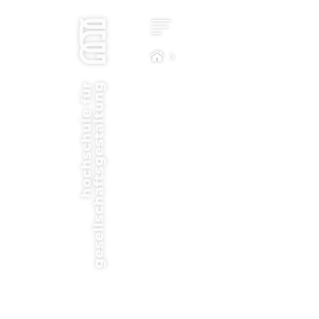
Star
Kon
Stu
Impa
Com
Hoc
Bew
New