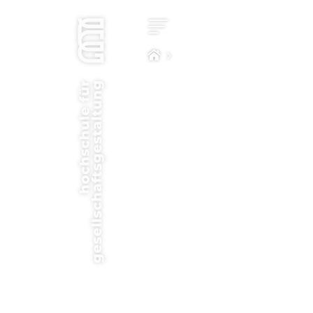
Star
Kon
Stu
Impa
Com
Hoc
Bew
New